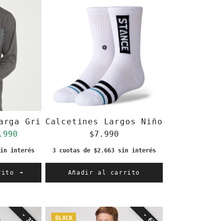
arga Gris Oscuro Bolsillo
Calcetines Largos Niño OG ST Kid
gular
ecio de oferta
.990
$7.990
in interés
3 cuotas de $2.663 sin interés
rrito
Añadir al carrito
- 35%
- 62%
BLACK