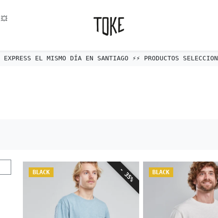
💥
Envío gratis a todo Chile por compras sobre $80.000
- 35%
BLACK
BLACK