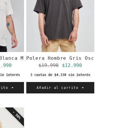
sillo
Blanca Manga Corta Bolsillo
Polera Hombre Gris Oscuro Manga 
gular
ecio de oferta
Precio regular
Precio de oferta
2.990
$19.990
$12.990
in interés
3 cuotas de $4.330 sin interés
rrito
Añadir al carrito
- 50%