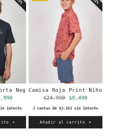
orta Negra Company
Camisa Roja Print Niño
gular
ecio de oferta
Precio regular
Precio de oferta
2.990
$24.990
$9.490
in interés
3 cuotas de $3.163 sin interés
rrito
Añadir al carrito