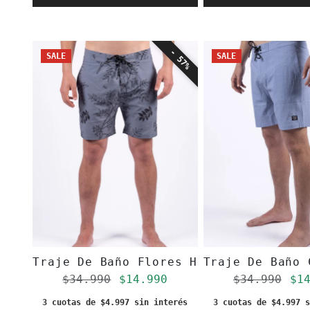
- 57%
SALE
SALE
Traje De Baño Flores Hombre Toke
Traje De Baño 
Precio regular
Precio de oferta
Precio re
Pr
$34.990
$14.990
$34.990
$1
3 cuotas de $4.997 sin interés
3 cuotas de $4.997 s