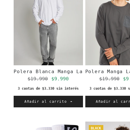
Polera Blanca Manga Larga Cascos
Polera Manga L
Precio regular
Precio de oferta
Precio re
Pr
$19.990
$9.990
$19.990
$9
3 cuotas de $3.330 sin interés
3 cuotas de $3.330 s
Añadir al carrito
Añadir al ca
BLACK