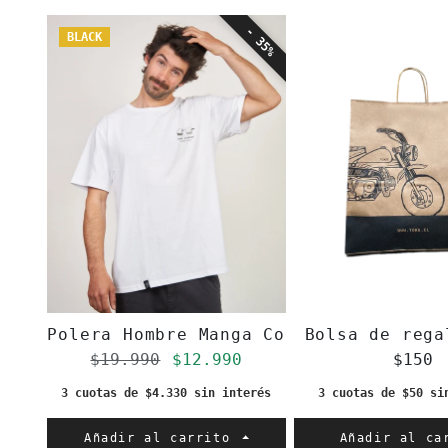
- 35%
BLACK
Polera Hombre Manga Corta Blanca Casc
Bolsa de rega
Precio regular
Precio de oferta
$19.990
$12.990
$150
3 cuotas de $4.330 sin interés
3 cuotas de $50 si
Añadir al carrito
Añadir al ca