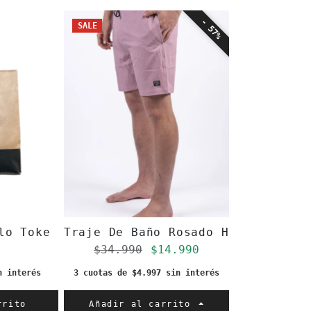
- 57%
SALE
os
lo Toke
Traje De Baño Rosado Hombre Toke
Precio regular
Precio de oferta
$34.990
$14.990
n interés
3 cuotas de $4.997 sin interés
rrito
Añadir al carrito