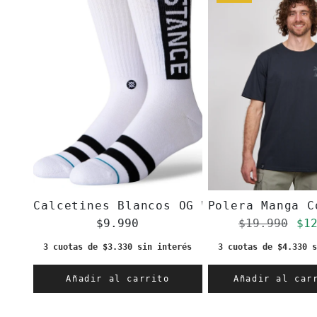
Calcetines Blancos OG White
Polera Manga C
Precio re
Pr
$9.990
$19.990
$1
3 cuotas de $3.330 sin interés
3 cuotas de $4.330 s
Añadir al carrito
Añadir al ca