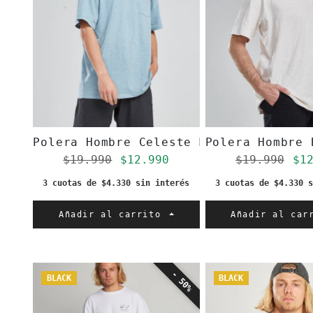
Polera Hombre Celeste Manga Corta Bol
Polera Hombre 
Precio regular
Precio de oferta
Precio re
Pr
$19.990
$12.990
$19.990
$1
3 cuotas de $4.330 sin interés
3 cuotas de $4.330 s
Añadir al carrito
Añadir al ca
- 50%
BLACK
BLACK