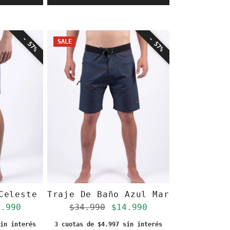
- 57%
- 57%
SALE
Celeste Hombre Toke
Traje De Baño Azul Marino Hombre
gular
ecio de oferta
Precio regular
Precio de oferta
4.990
$34.990
$14.990
in interés
3 cuotas de $4.997 sin interés