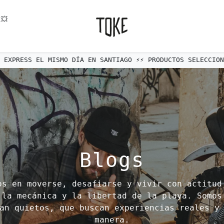
💥
N SANTIAGO ⚡️⚡️ PRODUCTOS SELECCIONADOS ⚡️⚡️
Blogs
os en moverse, desafiarse y vivir con actitud
 la mecánica y la libertad de la playa. Somos
an quietos, que buscan experiencias reales y
manera.