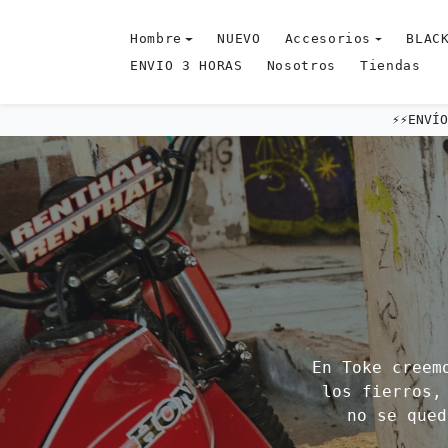
Omitir al contenido
Hombre
NUEVO
Accesorios
BLACK
ENVIO 3 HORAS
Nosotros
Tiendas
⚡️⚡️ENVÍO EXPRESS EL MISMO DÍA E
En Toke creem
los fierros,
no se qued