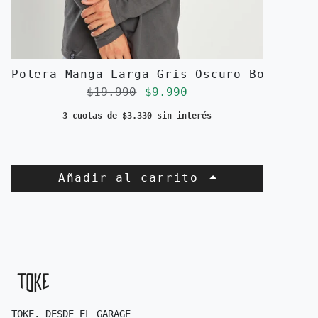
Polera Manga Larga Gris Oscuro Bolsillo
Precio regular
Precio de oferta
$19.990
$9.990
3 cuotas de $3.330 sin interés
Añadir al carrito
TOKE. DESDE EL GARAGE