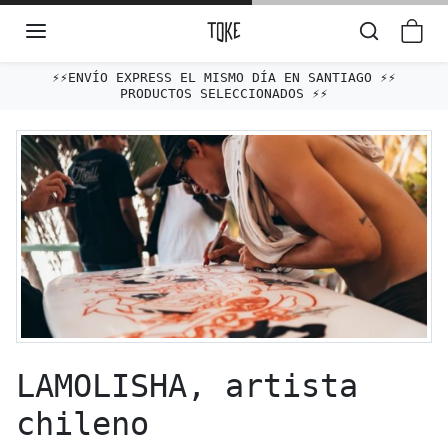
Omitir al contenido
⚡️⚡️ENVÍO EXPRESS EL MISMO DÍA EN SANTIAGO ⚡️⚡️
E
PRODUCTOS SELECCIONADOS ⚡️⚡️
LAMOLISHA, artista
chileno