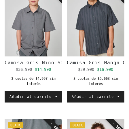
Camisa Gris Niño Solid
Camisa Gris Manga C
Precio regular
Precio de oferta
Precio regular
Precio de of
$36.990
$14.990
$39.990
$16.990
3 cuotas de $4.997 sin
3 cuotas de $5.663 sin
interés
interés
Añadir al carrito
Añadir al carrito
- 45%
- 35%
BLACK
BLACK