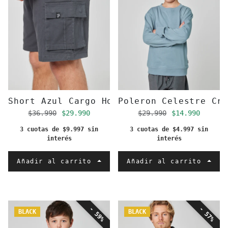
Short Azul Cargo Hombre
Poleron Celestre Cre
Precio regular
Precio de oferta
Precio regular
Precio de of
$36.990
$29.990
$29.990
$14.990
3 cuotas de $9.997 sin
3 cuotas de $4.997 sin
interés
interés
Añadir al carrito
Añadir al carrito
- 59%
- 57%
BLACK
BLACK