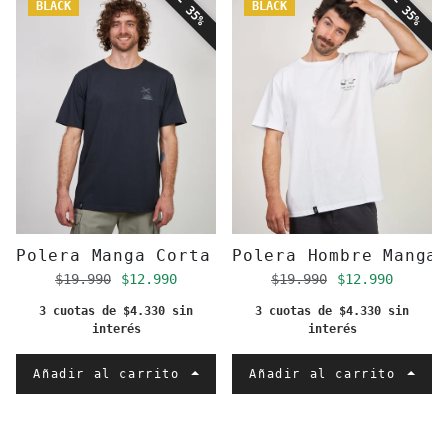
- 35%
- 35%
BLACK
BLACK
Polera Manga Corta Negra Company
Polera Hombre Manga
Precio regular
Precio de oferta
Precio regular
Precio de of
$19.990
$12.990
$19.990
$12.990
3 cuotas de $4.330 sin
3 cuotas de $4.330 sin
interés
interés
Añadir al carrito
Añadir al carrito