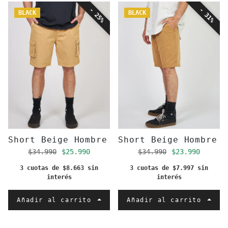
- 25%
- 31%
BLACK
BLACK
Short Beige Hombre Cargo
Short Beige Hombre 
Precio regular
Precio de oferta
Precio regular
Precio de of
$34.990
$25.990
$34.990
$23.990
3 cuotas de $8.663 sin
3 cuotas de $7.997 sin
interés
interés
Añadir al carrito
Añadir al carrito