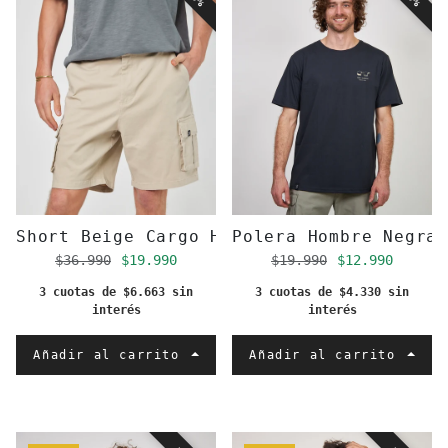
Short Beige Cargo Hombre
Polera Hombre Negra
Precio regular
Precio de oferta
Precio regular
Precio de of
$36.990
$19.990
$19.990
$12.990
3 cuotas de $6.663 sin
3 cuotas de $4.330 sin
interés
interés
Añadir al carrito
Añadir al carrito