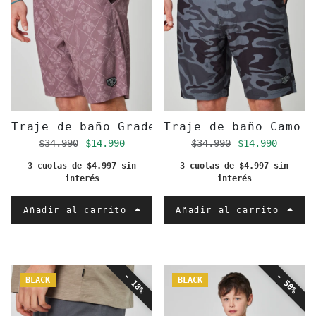
Traje de baño Grade Rojo
Traje de baño Camo 
Precio regular
Precio de oferta
Precio regular
Precio de of
$34.990
$14.990
$34.990
$14.990
3 cuotas de $4.997 sin
3 cuotas de $4.997 sin
interés
interés
Añadir al carrito
Añadir al carrito
- 18%
- 50%
BLACK
BLACK