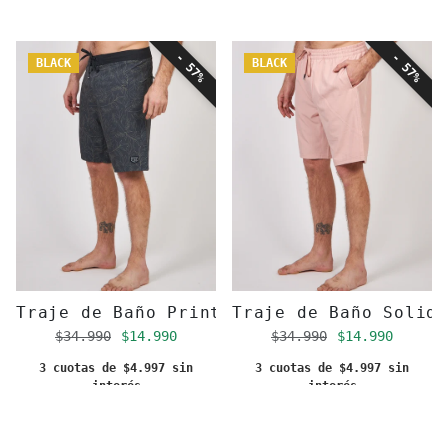
- 57%
- 57%
BLACK
BLACK
Traje de Baño Print Toke Gris
Traje de Baño Solid
Precio regular
Precio de oferta
Precio regular
Precio de of
$34.990
$14.990
$34.990
$14.990
3 cuotas de $4.997 sin
3 cuotas de $4.997 sin
interés
interés
Añadir al carrito
Añadir al carrito