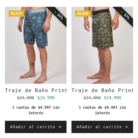
- 57%
- 57%
BLACK
BLACK
Traje de Baño Print Toke Azul
Traje de Baño Print
Precio regular
Precio de oferta
Precio regular
Precio de of
$34.990
$14.990
$34.990
$14.990
3 cuotas de $4.997 sin
3 cuotas de $4.997 sin
interés
interés
Añadir al carrito
Añadir al carrito