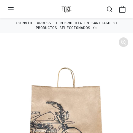
Omitir al contenido
⚡️⚡️ENVÍO EXPRESS EL MISMO DÍA EN SANTIAGO ⚡️⚡️
PRODUCTOS SELECCIONADOS ⚡️⚡️
Omitir e ir a la información del producto