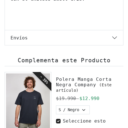
Envíos
Complementa este Producto
- 35%
Polera Manga Corta
Negra Company
(Este
artículo)
Precio regular
Precio de ofert
$19.990
$12.990
Seleccione esto