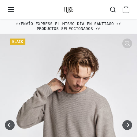
Omitir al contenido
⚡️⚡️ENVÍO EXPRESS EL MISMO DÍA EN SANTIAGO ⚡️⚡️
PRODUCTOS SELECCIONADOS ⚡️⚡️
Omitir e ir a la información del producto
BLACK