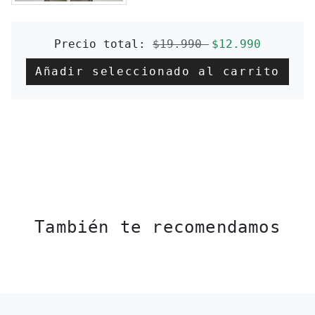
Precio regular
Precio de ofe
Precio total:
$19.990
$12.990
Añadir seleccionado al carrito
También te recomendamos