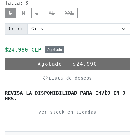
Talla:
S
S
M
L
XL
XXL
Color
Precio de oferta
$24.990 CLP
Agotado
Agotado
-
$24.990
Lista de deseos
REVISA LA DISPONIBILIDAD PARA ENVÍO EN 3
HRS.
Ver stock en tiendas