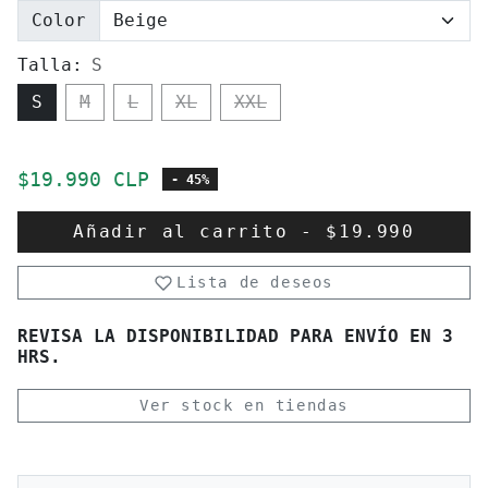
Color
Talla:
S
S
M
L
XL
XXL
Precio de oferta
$19.990 CLP
- 45%
Añadir al carrito
-
$19.990
Lista de deseos
REVISA LA DISPONIBILIDAD PARA ENVÍO EN 3
HRS.
Ver stock en tiendas