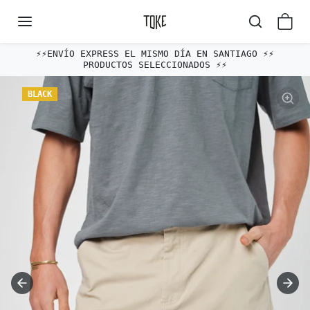
Omitir al contenido
⚡️⚡️ENVÍO EXPRESS EL MISMO DÍA EN SANTIAGO ⚡️⚡️
PRODUCTOS SELECCIONADOS ⚡️⚡️
Omitir e ir a la información del producto
BLACK