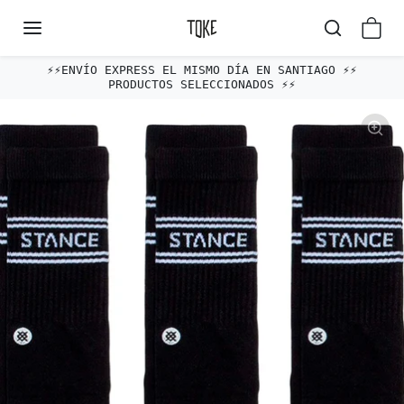
Omitir al contenido
⚡️⚡️ENVÍO EXPRESS EL MISMO DÍA EN SANTIAGO ⚡️⚡️
PRODUCTOS SELECCIONADOS ⚡️⚡️
Omitir e ir a la información del producto