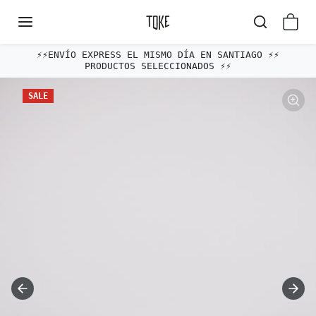
Omitir al contenido
⚡️⚡️ENVÍO EXPRESS EL MISMO DÍA EN SANTIAGO ⚡️⚡️
PRODUCTOS SELECCIONADOS ⚡️⚡️
Omitir e ir a la información del producto
SALE