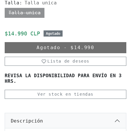
Talla:
Talla unica
Talla unica
Precio de oferta
$14.990 CLP
Agotado
Agotado
-
$14.990
Lista de deseos
REVISA LA DISPONIBILIDAD PARA ENVÍO EN 3
HRS.
Ver stock en tiendas
Descripción