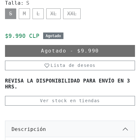
Talla:
S
S
M
L
XL
XXL
Precio de oferta
$9.990 CLP
Agotado
Agotado
-
$9.990
Lista de deseos
REVISA LA DISPONIBILIDAD PARA ENVÍO EN 3
HRS.
Ver stock en tiendas
Descripción