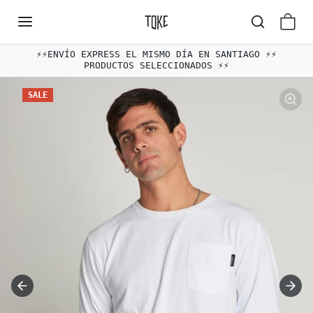
Omitir al contenido
⚡️⚡️ENVÍO EXPRESS EL MISMO DÍA EN SANTIAGO ⚡️⚡️
PRODUCTOS SELECCIONADOS ⚡️⚡️
Omitir e ir a la información del producto
SALE