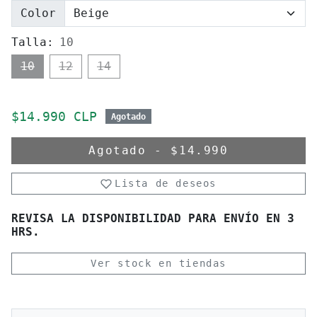
Color
Talla:
10
10
12
14
Precio de oferta
$14.990 CLP
Agotado
Agotado
-
$14.990
Lista de deseos
REVISA LA DISPONIBILIDAD PARA ENVÍO EN 3
HRS.
Ver stock en tiendas