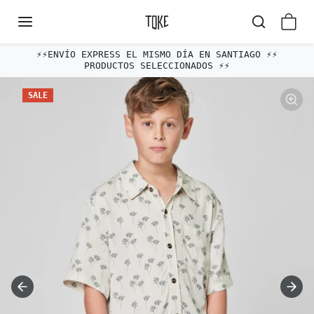
Omitir al contenido
⚡️⚡️ENVÍO EXPRESS EL MISMO DÍA EN SANTIAGO ⚡️⚡️
PRODUCTOS SELECCIONADOS ⚡️⚡️
Omitir e ir a la información del producto
SALE