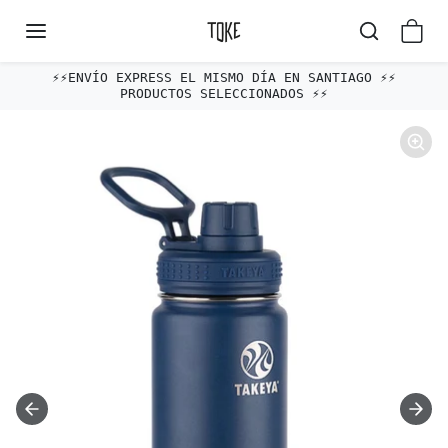
Omitir al contenido
⚡️⚡️ENVÍO EXPRESS EL MISMO DÍA EN SANTIAGO ⚡️⚡️
PRODUCTOS SELECCIONADOS ⚡️⚡️
Omitir e ir a la información del producto