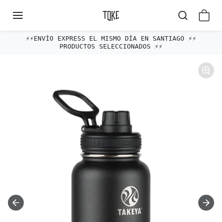
Omitir al contenido
⚡️⚡️ENVÍO EXPRESS EL MISMO DÍA EN SANTIAGO ⚡️⚡️
PRODUCTOS SELECCIONADOS ⚡️⚡️
Omitir e ir a la información del producto