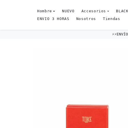
Omitir al contenido
Hombre
NUEVO
Accesorios
BLACK
ENVIO 3 HORAS
Nosotros
Tiendas
⚡️⚡️ENV
Omitir e ir a la información del producto