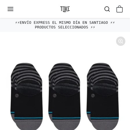
Omitir al contenido
⚡️⚡️ENVÍO EXPRESS EL MISMO DÍA EN SANTIAGO ⚡️⚡️
PRODUCTOS SELECCIONADOS ⚡️⚡️
Omitir e ir a la información del producto