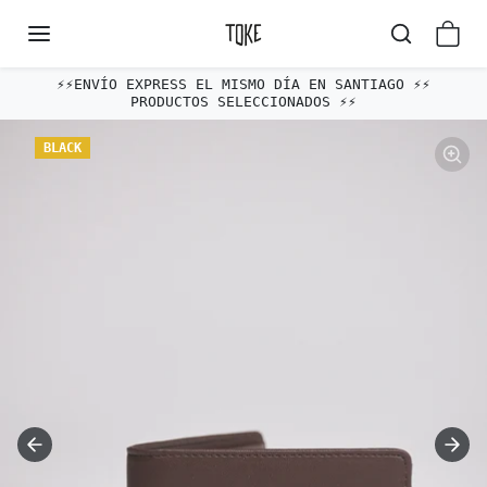
Omitir al contenido
⚡️⚡️ENVÍO EXPRESS EL MISMO DÍA EN SANTIAGO ⚡️⚡️
PRODUCTOS SELECCIONADOS ⚡️⚡️
Omitir e ir a la información del producto
BLACK