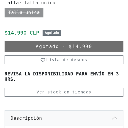
Talla:
Talla unica
Talla unica
Precio de oferta
$14.990 CLP
Agotado
Agotado
-
$14.990
Lista de deseos
REVISA LA DISPONIBILIDAD PARA ENVÍO EN 3
HRS.
Ver stock en tiendas
Descripción