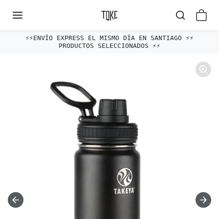
Omitir al contenido
⚡️⚡️ENVÍO EXPRESS EL MISMO DÍA EN SANTIAGO ⚡️⚡️
PRODUCTOS SELECCIONADOS ⚡️⚡️
Omitir e ir a la información del producto