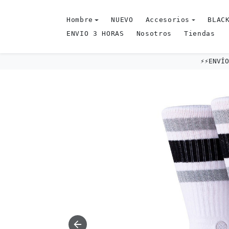
Omitir al contenido
Hombre
NUEVO
Accesorios
BLACK
ENVIO 3 HORAS
Nosotros
Tiendas
⚡️⚡️ENV
Omitir e ir a la información del producto