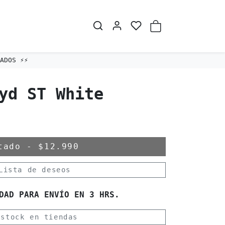
DOS ⚡️⚡️
yd ST White
otado
-
$12.990
Lista de deseos
DAD PARA ENVÍO EN 3 HRS.
 stock en tiendas