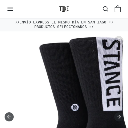
Omitir al contenido
ÍO EXPRESS EL MISMO DÍA EN SANTIAGO ⚡️⚡️
Envío gratis 
PRODUCTOS SELECCIONADOS ⚡️⚡️
Omitir e ir a la información del producto