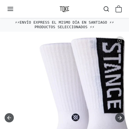
Omitir al contenido
⚡️⚡️ENVÍO EXPRESS EL MISMO DÍA EN SANTIAGO ⚡️⚡️
PRODUCTOS SELECCIONADOS ⚡️⚡️
Omitir e ir a la información del producto