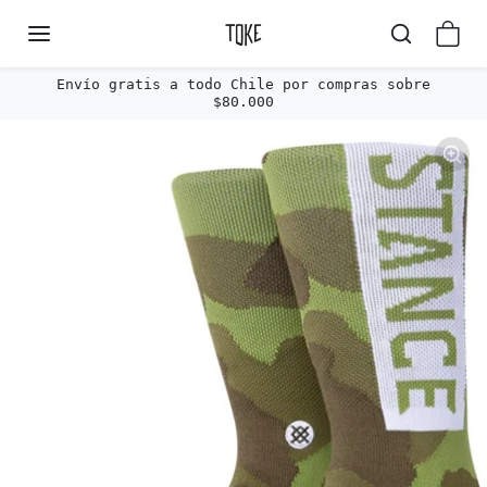
Omitir al contenido
Envío gratis a todo Chile por compras sobre
$80.000
Omitir e ir a la información del producto