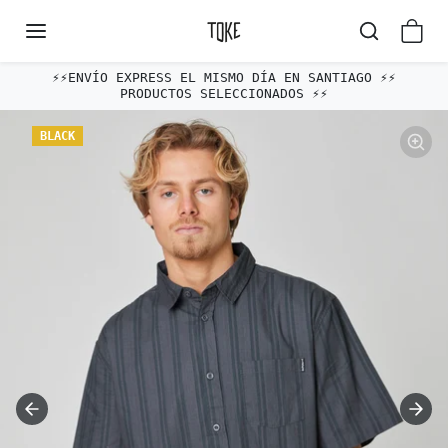
Omitir al contenido
⚡️⚡️ENVÍO EXPRESS EL MISMO DÍA EN SANTIAGO ⚡️⚡️
PRODUCTOS SELECCIONADOS ⚡️⚡️
Omitir e ir a la información del producto
BLACK