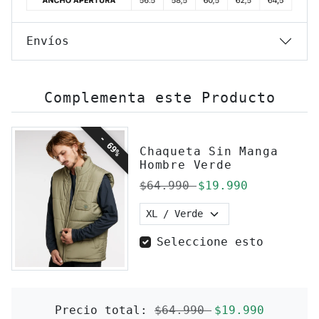
Envíos
Complementa este Producto
- 69%
Chaqueta Sin Manga
Hombre Verde
Precio regular
Precio de ofert
$64.990
$19.990
Seleccione esto
Precio regular
Precio de ofe
Precio total:
$64.990
$19.990