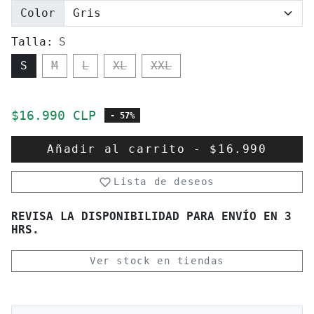
Color
Talla:
S
S
M
L
XL
XXL
Precio de oferta
$16.990 CLP
- 57%
Añadir al carrito
-
$16.990
Lista de deseos
REVISA LA DISPONIBILIDAD PARA ENVÍO EN 3
HRS.
Ver stock en tiendas