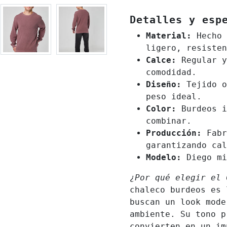
Detalles y esp
Material:
Hecho 
ligero, resisten
Calce:
Regular y
comodidad.
Diseño:
Tejido o
peso ideal.
Color:
Burdeos i
combinar.
Producción:
Fabr
garantizando cal
Modelo:
Diego mi
¿Por qué elegir el
chaleco burdeos es 
buscan un look mode
ambiente. Su tono p
convierten en un im