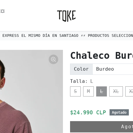
💥
ÍO EXPRESS EL MISMO DÍA EN SANTIAGO ⚡️⚡️ PRODUCTOS SELECCIONA
Chaleco Bur
Color
Talla:
L
S
M
L
XL
X
Precio de oferta
$24.990 CLP
Agotado
Ag