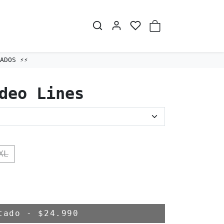
DOS ⚡️⚡️
deo Lines
XL
otado
-
$24.990