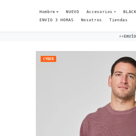
Omitir al contenido
Hombre
NUEVO
Accesorios
BLACK
ENVIO 3 HORAS
Nosotros
Tiendas
⚡️⚡️ENV
Omitir e ir a la información del producto
CYBER