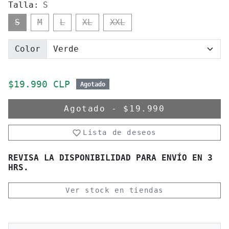
Talla:
S
S
M
L
XL
XXL
Color
Precio de oferta
$19.990 CLP
Agotado
Agotado
-
$19.990
Lista de deseos
REVISA LA DISPONIBILIDAD PARA ENVÍO EN 3
HRS.
Ver stock en tiendas