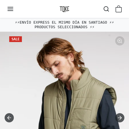
Omitir al contenido
⚡️⚡️ENVÍO EXPRESS EL MISMO DÍA EN SANTIAGO ⚡️⚡️
PRODUCTOS SELECCIONADOS ⚡️⚡️
Omitir e ir a la información del producto
SALE