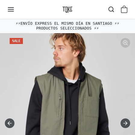
Omitir al contenido
⚡️⚡️ENVÍO EXPRESS EL MISMO DÍA EN SANTIAGO ⚡️⚡️
PRODUCTOS SELECCIONADOS ⚡️⚡️
Omitir e ir a la información del producto
SALE