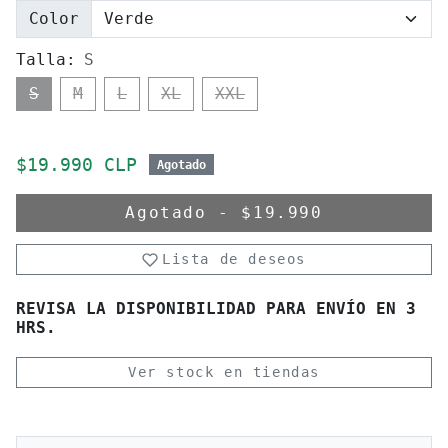
Color
Talla:
S
S
M
L
XL
XXL
Precio de oferta
$19.990 CLP
Agotado
Agotado
-
$19.990
Lista de deseos
REVISA LA DISPONIBILIDAD PARA ENVÍO EN 3
HRS.
Ver stock en tiendas