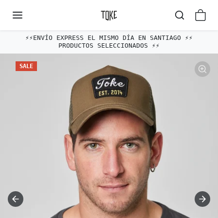
Omitir al contenido
⚡️⚡️ENVÍO EXPRESS EL MISMO DÍA EN SANTIAGO ⚡️⚡️
PRODUCTOS SELECCIONADOS ⚡️⚡️
Omitir e ir a la información del producto
SALE