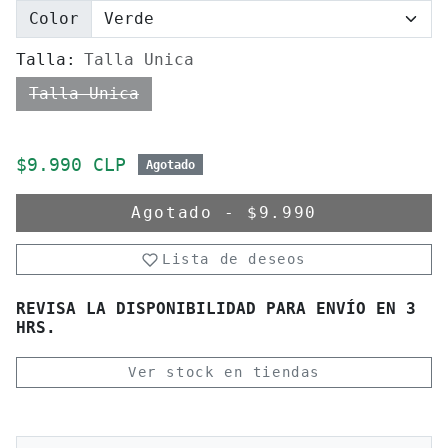
Color
Talla:
Talla Unica
Talla Unica
Precio de oferta
$9.990 CLP
Agotado
Agotado
-
$9.990
Lista de deseos
REVISA LA DISPONIBILIDAD PARA ENVÍO EN 3
HRS.
Ver stock en tiendas