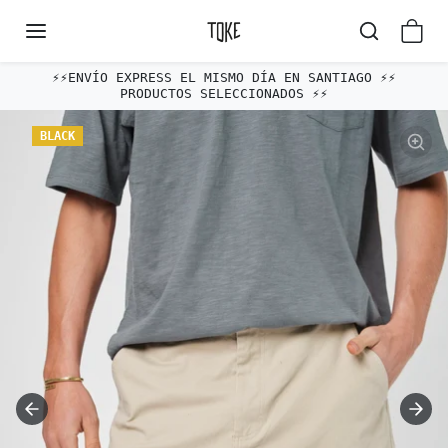
Omitir al contenido
⚡️⚡️ENVÍO EXPRESS EL MISMO DÍA EN SANTIAGO ⚡️⚡️
PRODUCTOS SELECCIONADOS ⚡️⚡️
Omitir e ir a la información del producto
BLACK