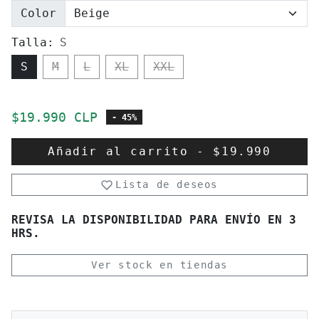
Color
Talla:
S
S
M
L
XL
XXL
Precio de oferta
$19.990 CLP
- 45%
Añadir al carrito
-
$19.990
Lista de deseos
REVISA LA DISPONIBILIDAD PARA ENVÍO EN 3
HRS.
Ver stock en tiendas