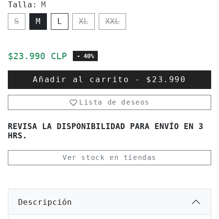
Talla:
M
S
M
L
XL
XXL
Precio de oferta
$23.990 CLP
- 40%
Añadir al carrito
-
$23.990
Lista de deseos
REVISA LA DISPONIBILIDAD PARA ENVÍO EN 3
HRS.
Ver stock en tiendas
Descripción