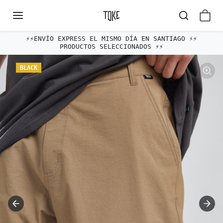
Omitir al contenido
⚡️⚡️ENVÍO EXPRESS EL MISMO DÍA EN SANTIAGO ⚡️⚡️
Enví
PRODUCTOS SELECCIONADOS ⚡️⚡️
Omitir e ir a la información del producto
BLACK