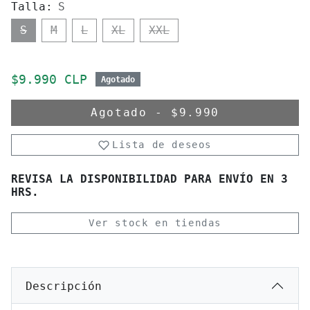
Talla:
S
S
M
L
XL
XXL
Precio de oferta
$9.990 CLP
Agotado
Agotado
-
$9.990
Lista de deseos
REVISA LA DISPONIBILIDAD PARA ENVÍO EN 3
HRS.
Ver stock en tiendas
Descripción