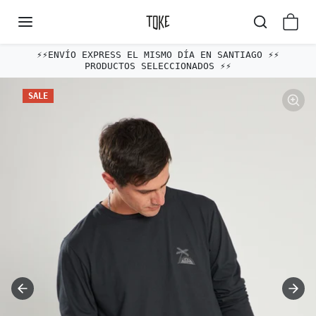
Omitir al contenido
⚡️⚡️ENVÍO EXPRESS EL MISMO DÍA EN SANTIAGO ⚡️⚡️
PRODUCTOS SELECCIONADOS ⚡️⚡️
Omitir e ir a la información del producto
SALE