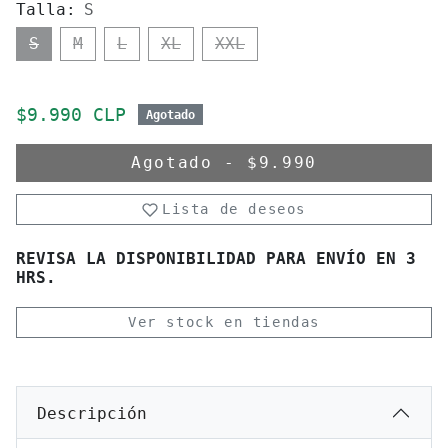
Talla:
S
S
M
L
XL
XXL
Precio de oferta
$9.990 CLP
Agotado
Agotado
-
$9.990
Lista de deseos
REVISA LA DISPONIBILIDAD PARA ENVÍO EN 3
HRS.
Ver stock en tiendas
Descripción