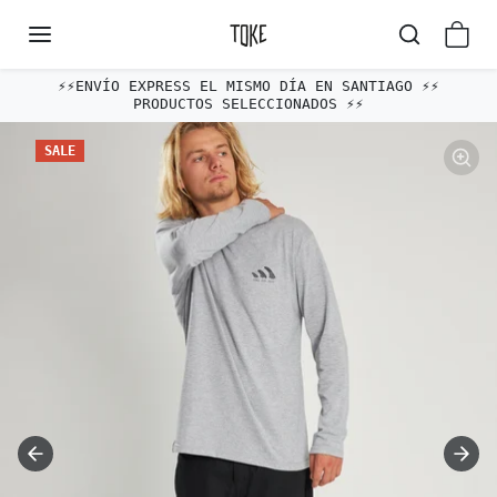
Omitir al contenido
⚡️⚡️ENVÍO EXPRESS EL MISMO DÍA EN SANTIAGO ⚡️⚡️
PRODUCTOS SELECCIONADOS ⚡️⚡️
Omitir e ir a la información del producto
SALE