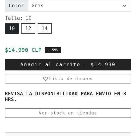
Color
Talla:
10
10
12
14
Precio de oferta
$14.990 CLP
- 59%
Añadir al carrito
-
$14.990
Lista de deseos
REVISA LA DISPONIBILIDAD PARA ENVÍO EN 3
HRS.
Ver stock en tiendas