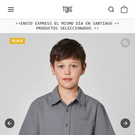
Omitir al contenido
⚡️⚡️ENVÍO EXPRESS EL MISMO DÍA EN SANTIAGO ⚡️⚡️
PRODUCTOS SELECCIONADOS ⚡️⚡️
Omitir e ir a la información del producto
BLACK