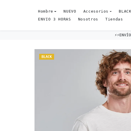
Omitir al contenido
Hombre
NUEVO
Accesorios
BLACK
ENVIO 3 HORAS
Nosotros
Tiendas
⚡️⚡️ENV
Omitir e ir a la información del producto
BLACK