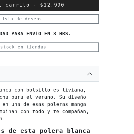
al carrito
-
$12.990
Lista de deseos
DAD PARA ENVÍO EN 3 HRS.
 stock en tiendas
anca con bolsillo es liviana,
cha para el verano. Su diseño
 en una de esas poleras manga
mbinan con todo y te compañan,
n.
es de esta polera blanca