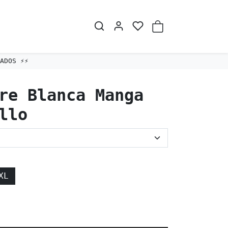
DOS ⚡️⚡️
re Blanca Manga
llo
XL