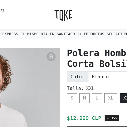
💥
ÍO EXPRESS EL MISMO DÍA EN SANTIAGO ⚡️⚡️ PRODUCTOS SELECCIONA
Polera Homb
Corta Bolsi
Color
Talla:
XXL
S
M
L
XL
X
Precio de oferta
$12.990 CLP
- 35%