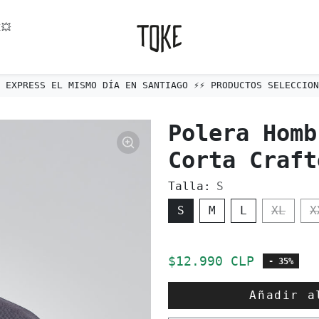
💥
S EL MISMO DÍA EN SANTIAGO ⚡️⚡️ PRODUCTOS SELECCIONADOS ⚡️⚡️
Polera Homb
Corta Craft
Talla:
S
S
M
L
XL
X
Precio de oferta
$12.990 CLP
- 35%
Añadir 