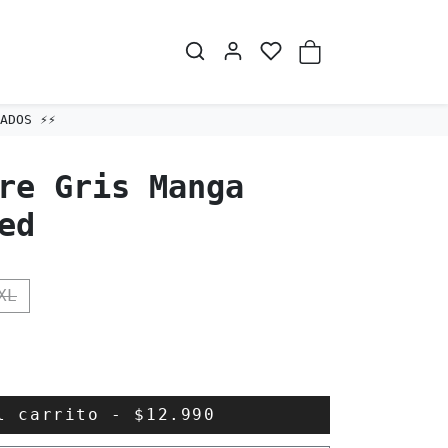
re Gris Manga
ed
XL
al carrito
-
$12.990