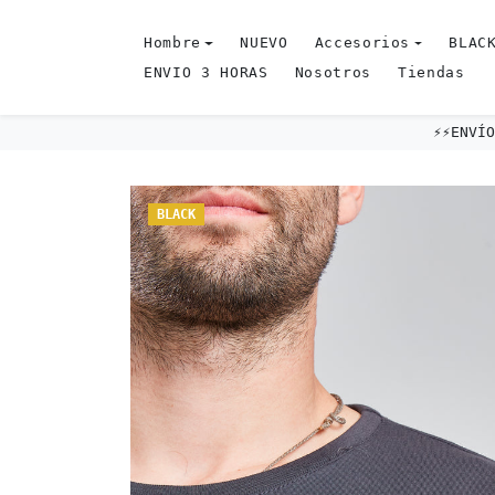
Omitir al contenido
Hombre
NUEVO
Accesorios
BLACK
ENVIO 3 HORAS
Nosotros
Tiendas
⚡️⚡️ENVÍO EXPRES
Omitir e ir a la información del producto
BLACK