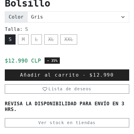
Bolsillo
Color
Talla:
S
S
M
L
XL
XXL
Precio de oferta
$12.990 CLP
- 35%
Añadir al carrito
-
$12.990
Lista de deseos
REVISA LA DISPONIBILIDAD PARA ENVÍO EN 3
HRS.
Ver stock en tiendas