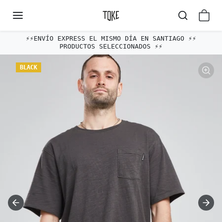
Omitir al contenido
⚡️⚡️ENVÍO EXPRESS EL MISMO DÍA EN SANTIAGO ⚡️⚡️
PRODUCTOS SELECCIONADOS ⚡️⚡️
Omitir e ir a la información del producto
BLACK