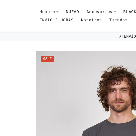
Omitir al contenido
Hombre
NUEVO
Accesorios
BLACK
ENVIO 3 HORAS
Nosotros
Tiendas
⚡️⚡️ENV
Omitir e ir a la información del producto
SALE