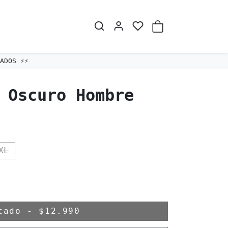
DOS ⚡️⚡️
 Oscuro Hombre
XL
otado
-
$12.990