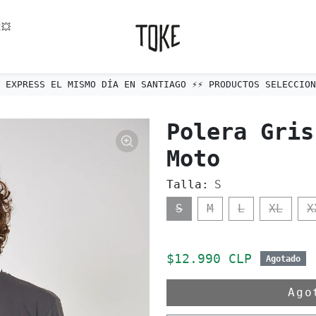
💥
ÍO EXPRESS EL MISMO DÍA EN SANTIAGO ⚡️⚡️ PRODUCTOS SELECCIONA
Polera Gris
Moto
Talla:
S
S
M
L
XL
X
Precio de oferta
$12.990 CLP
Agotado
Ag