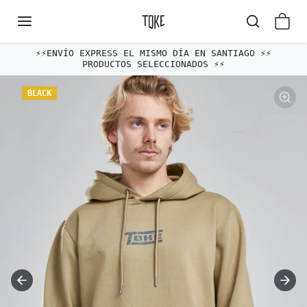
Omitir al contenido
⚡️⚡️ENVÍO EXPRESS EL MISMO DÍA EN SANTIAGO ⚡️⚡️
PRODUCTOS SELECCIONADOS ⚡️⚡️
Omitir e ir a la información del producto
BLACK