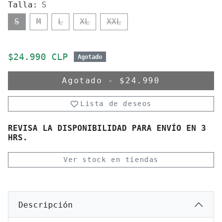
Talla:
S
S
M
L
XL
XXL
Precio de oferta
$24.990 CLP
Agotado
Agotado
-
$24.990
Lista de deseos
REVISA LA DISPONIBILIDAD PARA ENVÍO EN 3
HRS.
Ver stock en tiendas
Descripción