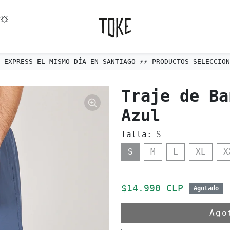
💥
ÍO EXPRESS EL MISMO DÍA EN SANTIAGO ⚡️⚡️ PRODUCTOS SELECCIONA
Traje de Ba
Azul
Talla:
S
S
M
L
XL
X
Precio de oferta
$14.990 CLP
Agotado
Ag