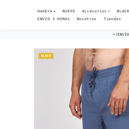
Omitir al contenido
Hombre
NUEVO
Accesorios
BLACK
ENVIO 3 HORAS
Nosotros
Tiendas
⚡️⚡️ENV
Omitir e ir a la información del producto
BLACK