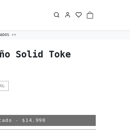
DOS ⚡️⚡️
ño Solid Toke
XL
otado
-
$14.990